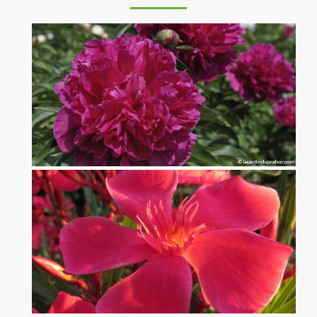
Pivoine Félix Crousse
x
Laurier Rose Papa Gambetta rouge Corail