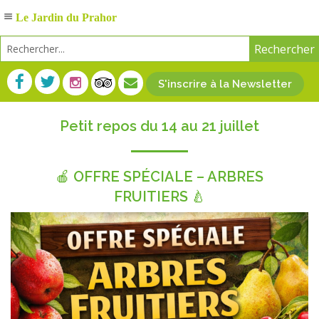
Le Jardin du Prahor
S'inscrire à la Newsletter
Petit repos du 14 au 21 juillet
🍎 OFFRE SPÉCIALE – ARBRES
FRUITIERS 🍐