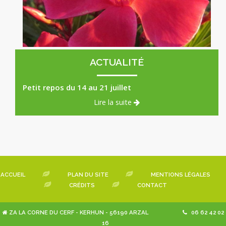
Laurier Rose Papa Gambetta rouge Corail
x
ACTUALITÉ
Petit repos du 14 au 21 juillet
Lire la suite
ACCUEIL
PLAN DU SITE
MENTIONS LÉGALES
CRÉDITS
CONTACT
ZA LA CORNE DU CERF - KERHUN - 56190 ARZAL
06 62 42 02
16