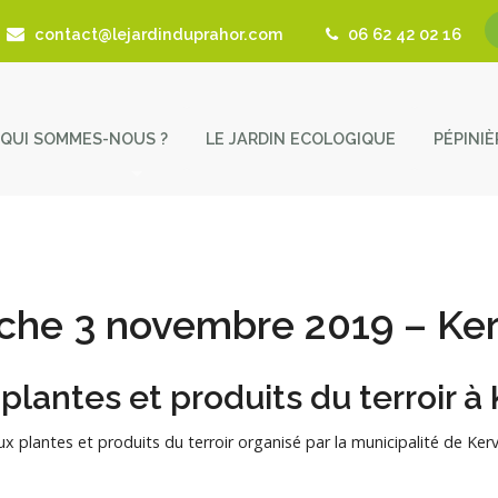
contact@lejardinduprahor.com
06 62 42 02 16
QUI SOMMES-NOUS ?
LE JARDIN ECOLOGIQUE
PÉPINI
L’histoire de la pépinière
Nos 
Fêtes des Plantes
Astu
Actualités
Cont
he 3 novembre 2019 – Ke
Revue de presse
 plantes et produits du terroir à
Coup de Coeur – Liens utiles
 plantes et produits du terroir organisé par la municipalité de Ker