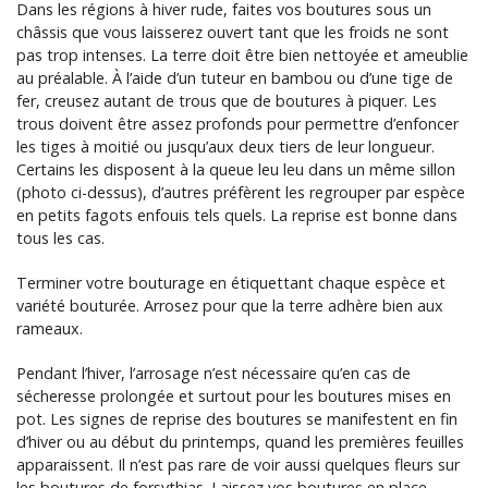
Dans les régions à hiver rude, faites vos boutures sous un
châssis que vous laisserez ouvert tant que les froids ne sont
pas trop intenses. La terre doit être bien nettoyée et ameublie
au préalable. À l’aide d’un tuteur en bambou ou d’une tige de
fer, creusez autant de trous que de boutures à piquer. Les
trous doivent être assez profonds pour permettre d’enfoncer
les tiges à moitié ou jusqu’aux deux tiers de leur longueur.
Certains les disposent à la queue leu leu dans un même sillon
(photo ci-dessus), d’autres préfèrent les regrouper par espèce
en petits fagots enfouis tels quels. La reprise est bonne dans
tous les cas.
Terminer votre bouturage en étiquettant chaque espèce et
variété bouturée. Arrosez pour que la terre adhère bien aux
rameaux.
Pendant l’hiver, l’arrosage n’est nécessaire qu’en cas de
sécheresse prolongée et surtout pour les boutures mises en
pot. Les signes de reprise des boutures se manifestent en fin
d’hiver ou au début du printemps, quand les premières feuilles
apparaissent. Il n’est pas rare de voir aussi quelques fleurs sur
les boutures de forsythias. Laissez vos boutures en place