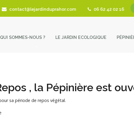
contact@lejardinduprahor.com
06 62 42 02 16
QUI SOMMES-NOUS ?
LE JARDIN ECOLOGIQUE
PÉPINI
L’histoire de la pépinière
Nos 
Fêtes des Plantes
Astu
Actualités
Cont
Repos , la Pépinière est ouv
Revue de presse
 pour sa période de repos végétal.
Coup de Coeur – Liens utiles
e