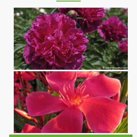
Pivoine Félix Crousse
x
Laurier Rose Papa Gambetta rouge Corail