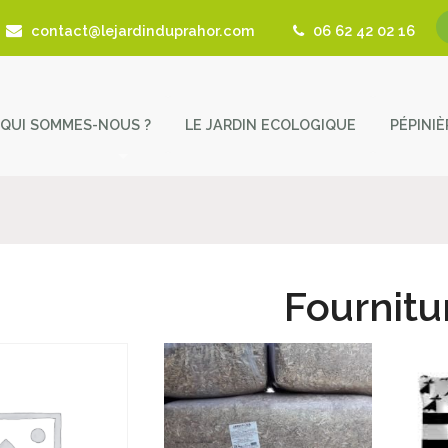
contact@lejardinduprahor.com
06 62 42 02 16
QUI SOMMES-NOUS ?
LE JARDIN ECOLOGIQUE
PÉPINI
L’histoire de la pépinière
Nos 
Fêtes des Plantes
Astu
Actualités
Cont
Fournitu
Revue de presse
Coup de Coeur – Liens utiles