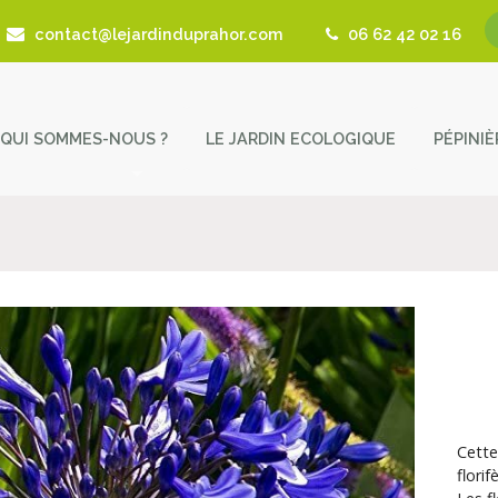
contact@lejardinduprahor.com
06 62 42 02 16
QUI SOMMES-NOUS ?
LE JARDIN ECOLOGIQUE
PÉPINI
L’histoire de la pépinière
Nos 
Fêtes des Plantes
Astu
Actualités
Cont
Revue de presse
Coup de Coeur – Liens utiles
Cette
flori