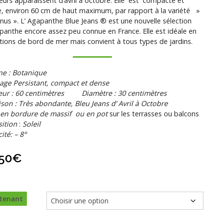
leurs apparaissent d’avril à octobre. Elle est compacte et
, environ 60 cm de haut maximum, par rapport à la variété »
anus ». L’ Agapanthe Blue Jeans ® est une nouvelle sélection
panthe encore assez peu connue en France. Elle est idéale en
tions de bord de mer mais convient à tous types de jardins.
ne : Botanique
lage Persistant, compact et dense
eur : 60 centimètres Diamètre : 30 centimètres
ison : Très abondante, Bleu Jeans d’ Avril à Octobre
 en bordure de massif ou en pot
sur les terrasses ou balcons
ition
:
Soleil
ité: – 8°
,50
€
tenant