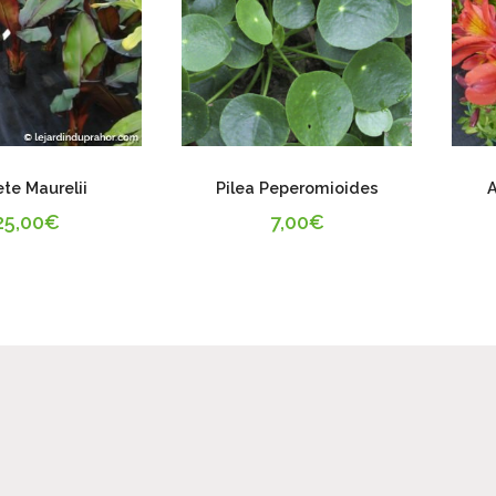
te Maurelii
Pilea Peperomioides
A
25,00
€
7,00
€