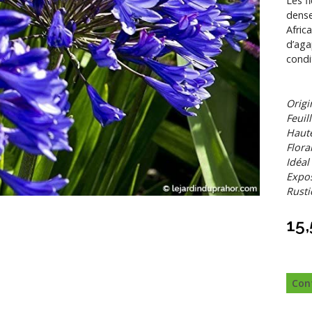
Les f
dense
Afric
d’aga
condi
Origi
Feuil
Haut
Flora
Idéal
Expos
Rustic
15
Con