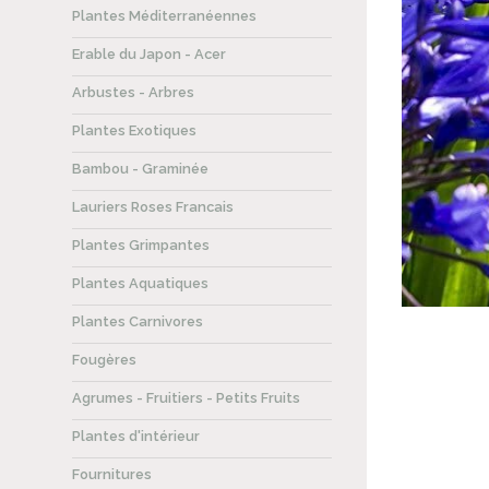
Plantes Méditerranéennes
Erable du Japon - Acer
Arbustes - Arbres
Plantes Exotiques
Bambou - Graminée
Lauriers Roses Francais
Plantes Grimpantes
Plantes Aquatiques
Plantes Carnivores
Fougères
Agrumes - Fruitiers - Petits Fruits
Plantes d'intérieur
Fournitures