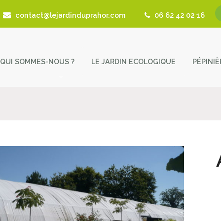
contact@lejardinduprahor.com
06 62 42 02 16
QUI SOMMES-NOUS ?
LE JARDIN ECOLOGIQUE
PÉPINI
L’histoire de la pépinière
Nos 
Fêtes des Plantes
Astu
Actualités
Cont
Revue de presse
Coup de Coeur – Liens utiles