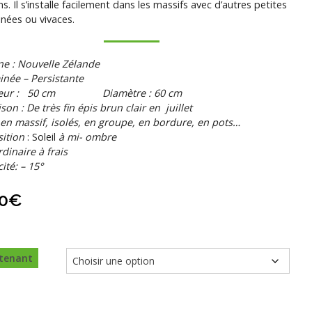
ns. Il s’installe facilement dans les massifs avec d’autres petites
nées ou vivaces.
ne : Nouvelle Zélande
née – Persistante
teur : 50 cm Diamètre : 60 cm
ison : De très fin épis brun clair en juillet
 en massif, isolés, en groupe, en bordure, en pots…
ition
: Soleil
à mi- ombre
rdinaire à frais
cité: – 15°
0
€
tenant