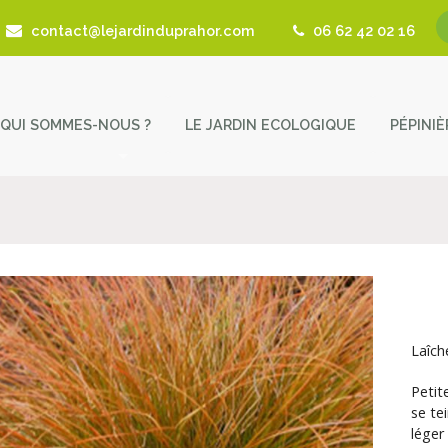
contact@lejardinduprahor.com
06 62 42 02 16
QUI SOMMES-NOUS ?
LE JARDIN ECOLOGIQUE
PÉPINI
L’histoire de la pépinière
Nos 
Fêtes des Plantes
Astu
Actualités
Cont
Revue de presse
Laîch
Coup de Coeur – Liens utiles
Petit
se te
léger