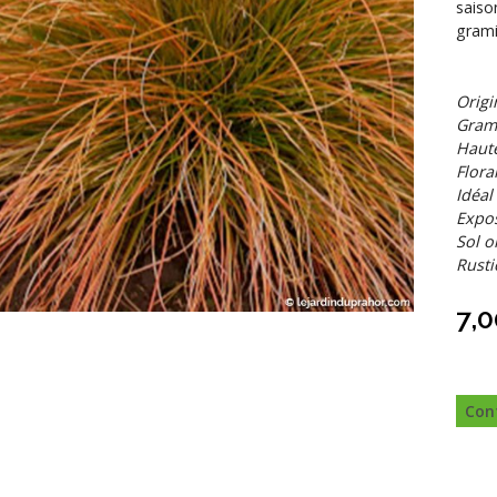
saiso
grami
Origi
Grami
Hau
Flora
Idéal
Expos
Sol o
Rusti
7,0
Con