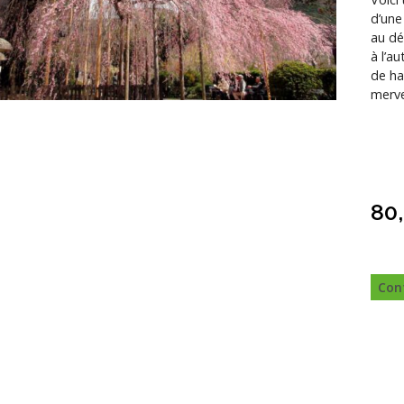
d’une
au dé
à l’a
de ha
merve
80
Con