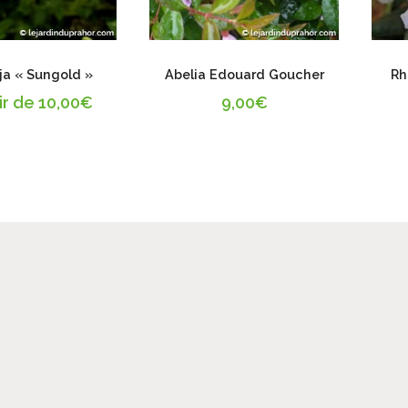
ja « Sungold »
Abelia Edouard Goucher
Rh
ir de
10,00
€
9,00
€