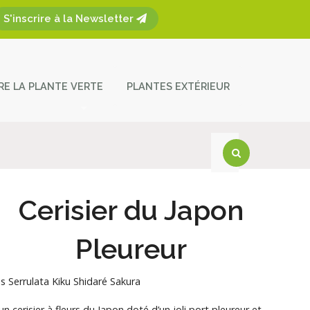
S'inscrire à la Newsletter
ÈRE LA PLANTE VERTE
PLANTES EXTÉRIEUR
plantes
ces et entretien
act
Cerisier du Japon
Pleureur
s Serrulata Kiku Shidaré Sakura
 un cerisier à fleurs du Japon doté d’un joli port pleureur et