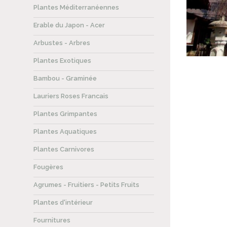
Plantes Méditerranéennes
Erable du Japon - Acer
Arbustes - Arbres
Plantes Exotiques
Bambou - Graminée
Lauriers Roses Francais
Plantes Grimpantes
Plantes Aquatiques
Plantes Carnivores
Fougères
Agrumes - Fruitiers - Petits Fruits
Plantes d'intérieur
Fournitures