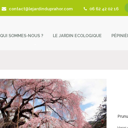
contact@lejardinduprahor.com
06 62 42 02 16
QUI SOMMES-NOUS ?
LE JARDIN ECOLOGIQUE
PÉPINI
L’histoire de la pépinière
Nos 
Fêtes des Plantes
Astu
Actualités
Cont
Revue de presse
Coup de Coeur – Liens utiles
Prunu
Voici