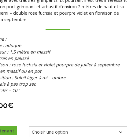
ger avec d’autres grimpants. Et pourtant il est très intéressant
on port grimpant et arbustif d’environ 2 mètres de haut et sa
 semi – double rose fuchsia et pourpre violet en floraison de
et à septembre
ne :
ce caduque
ur : 1.5 mètre en massif
res en palissé
ison : rose fuchsia et violet pourpre de juillet à septembre
 en massif ou en pot
ition : Soleil léger à mi – ombre
rais à pas trop sec
cité: – 10°
,00
€
tenant