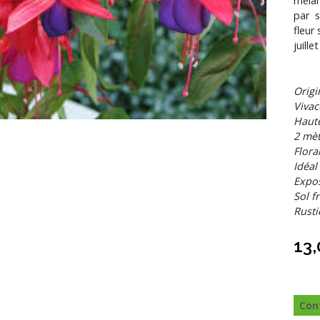
mélan
par s
fleur
juill
Origi
Viva
Haute
2 mèt
Flora
Idéal
Expos
Sol f
Rusti
13
Con