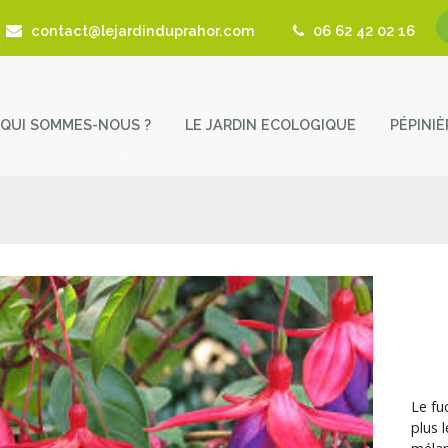
contact@lejardinduprahor.com
06 62 42 02 16
QUI SOMMES-NOUS ?
LE JARDIN ECOLOGIQUE
PÉPINI
L’histoire de la pépinière
Nos 
Fêtes des Plantes
Astu
Actualités
Cont
Revue de presse
Coup de Coeur – Liens utiles
Le fu
plus l