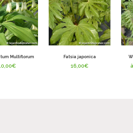
tum Multiflorum
Fatsia japonica
W
10,00
€
16,00
€
à