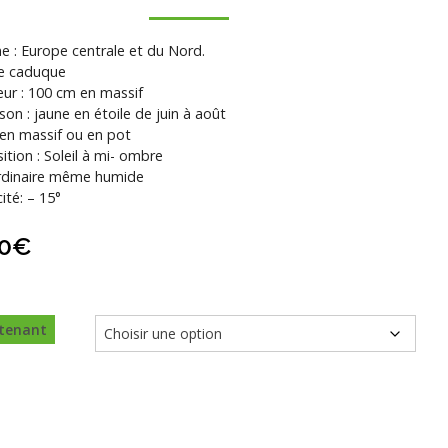
ne : Europe centrale et du Nord.
e caduque
ur : 100 cm en massif
ison : jaune en étoile de juin à août
 en massif ou en pot
ition : Soleil à mi- ombre
rdinaire même humide
ité: – 15°
0
€
tenant