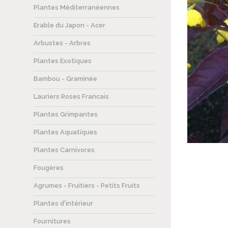
Plantes Méditerranéennes
Erable du Japon - Acer
Arbustes - Arbres
Plantes Exotiques
Bambou - Graminée
Lauriers Roses Francais
Plantes Grimpantes
Plantes Aquatiques
Plantes Carnivores
Fougères
Agrumes - Fruitiers - Petits Fruits
Plantes d'intérieur
Fournitures