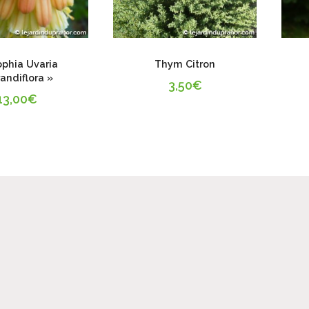
ophia Uvaria
Thym Citron
andiflora »
3,50
€
13,00
€