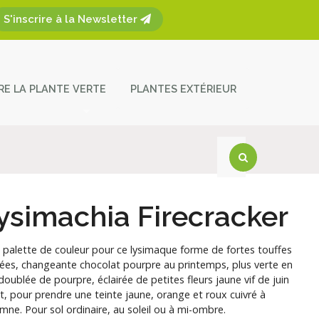
S'inscrire à la Newsletter
ÈRE LA PLANTE VERTE
PLANTES EXTÉRIEUR
plantes
ces et entretien
act
ysimachia Firecracker
 palette de couleur pour ce lysimaque forme de fortes touffes
ées, changeante chocolat pourpre au printemps, plus verte en
doublée de pourpre, éclairée de petites fleurs jaune vif de juin
t, pour prendre une teinte jaune, orange et roux cuivré à
omne. Pour sol ordinaire, au soleil ou à mi-ombre.