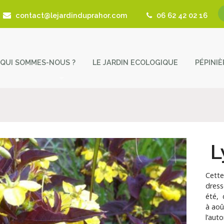
contact@lejardinduprahor.com
06 62 42 02 16
QUI SOMMES-NOUS ?
LE JARDIN ECOLOGIQUE
PÉPINI
L’histoire de la pépinière
Nos 
Fêtes des Plantes
Astu
Actualités
Cont
L
Revue de presse
Cette
Coup de Coeur – Liens utiles
dress
été, 
à aoû
l’aut