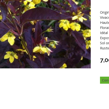
Origi
Vivac
Haute
Flora
Idéal
Expos
Sol o
Rustic
7,0
Con