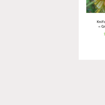
Knif
« Gr