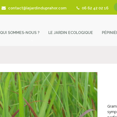
contact@lejardinduprahor.com
06 62 42 02 16
QUI SOMMES-NOUS ?
LE JARDIN ECOLOGIQUE
PÉPINI
L’histoire de la pépinière
Nos 
Fêtes des Plantes
Astu
Actualités
Cont
Revue de presse
Coup de Coeur – Liens utiles
Grami
sympa