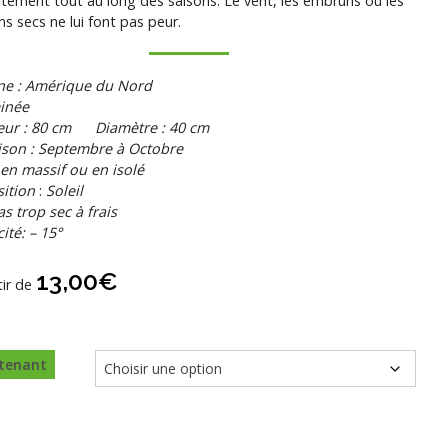
itement tout au long des saisons. Le vent, les embruns ou les
ins secs ne lui font pas peur.
ne : Amérique du Nord
inée
eur : 80 cm Diamètre : 40 cm
ison : Septembre à Octobre
 en massif ou en isolé
ition
:
Soleil
as trop sec à frais
cité: – 15°
13,00
€
tir de
tenant