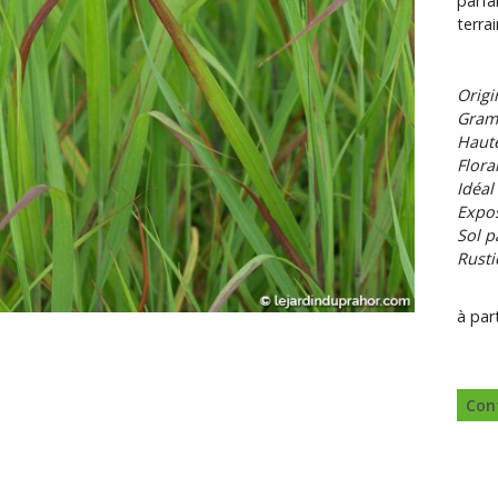
parfa
terra
Origi
Gram
Haut
Flora
Idéal
Expos
Sol p
Rusti
à par
Con