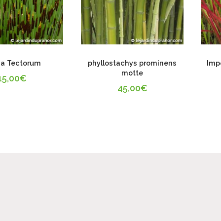
ia Tectorum
phyllostachys prominens
Imp
motte
15,00
€
45,00
€