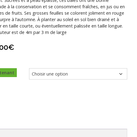
êt. Sucrées et à peau épaisse, ces baies ont une bonne
ude à la conservation et se consomment fraîches, en jus ou en
es de fruits. Ses grosses feuilles se colorent joliment en rouge
urpre à l’automne. À planter au soleil en sol bien drainé et à
 en taille courte, ou éventuellement palissée en taille longue.
uteur est de 4m par 3 m de large
,00
€
tenant