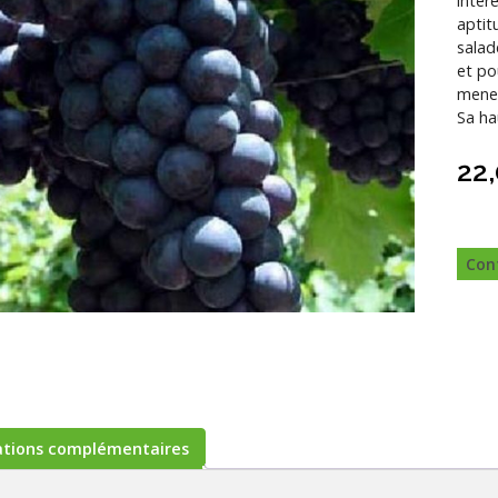
intér
aptit
salad
et po
mener
Sa ha
22
Con
ations complémentaires