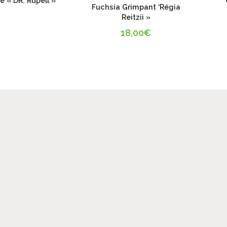
e « DR. Rupell »
Fuchsia Grimpant ‘Régia
Reitzii »
18,00
€