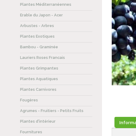
Plantes Méditerranéennes
Erable du Japon - Acer
Arbustes - Arbres
Plantes Exotiques
Bambou - Graminée
Lauriers Roses Francais
Plantes Grimpantes
Plantes Aquatiques
Plantes Carnivores
Fougères
Agrumes - Fruitiers - Petits Fruits
Plantes d'intérieur
Inform
Fournitures