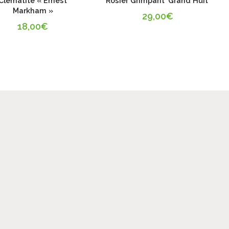
Clématite « Ernest
Rosier Grimpant ‘Grand Huit’
Markham »
29,00
€
18,00
€