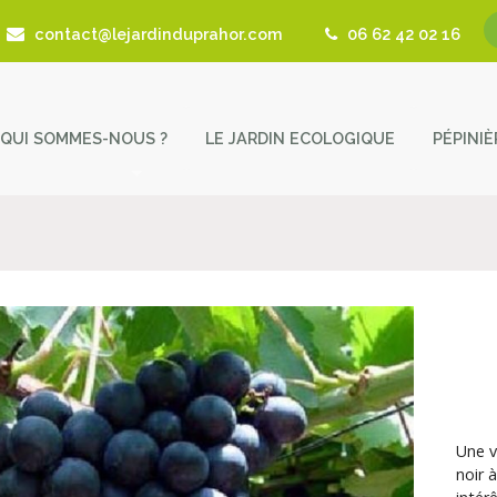
contact@lejardinduprahor.com
06 62 42 02 16
QUI SOMMES-NOUS ?
LE JARDIN ECOLOGIQUE
PÉPINI
L’histoire de la pépinière
Nos 
Fêtes des Plantes
Astu
Actualités
Cont
Revue de presse
Coup de Coeur – Liens utiles
Une v
noir 