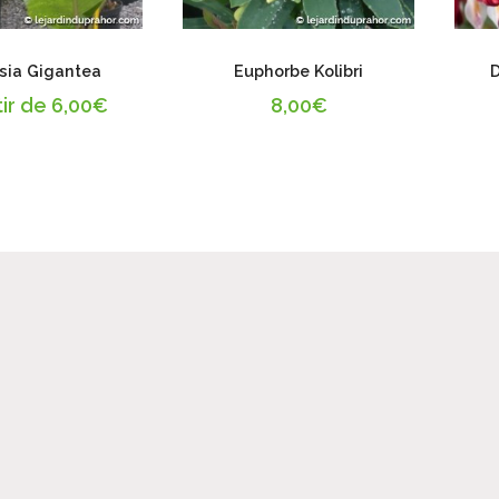
sia Gigantea
Euphorbe Kolibri
D
tir de
6,00
€
8,00
€