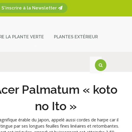
S'inscrire à la Newsletter
ÈRE LA PLANTE VERTE
PLANTES EXTÉRIEUR
plantes
ces et entretien
act
Acer Palmatum « koto
no Ito »
gnifique érable du Japon, appelé aussi cordes de harpe car il
stingue par ses longues feuilles fines linéaires et retombantes.