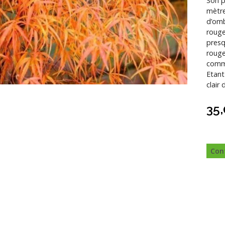
Son p
mètre
d’omb
rouge
presq
rouge
comme
Etant
clair 
35
Con