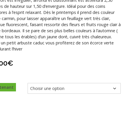
ort est irrégulier, arrondi et buissonnant est atteindra 2,50
s de hauteur sur 1,50 d’envergure. Idéal pour des coins
res à l’esprit relaxant. Dès le printemps il prend des couleur
 carmin, pour laisser apparaître un feuillage vert très clair,
ue fluorescent, faisant ressortir des fleurs et fruits rouge clair à
 bordeaux. Il se pare de ses plus belles couleurs à l’automne (
 tous les érables) d’un jaune doré, cuivré très chaleureux.
 un petit arbuste caduc vous profiterez de son écorce verte
durant l’hiver
,00
€
tenant