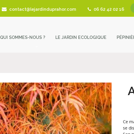
contact@lejardinduprahor.com
06 62 42 02 16
QUI SOMMES-NOUS ?
LE JARDIN ECOLOGIQUE
PÉPINI
L’histoire de la pépinière
Nos 
Fêtes des Plantes
Astu
Actualités
Cont
Revue de presse
Coup de Coeur – Liens utiles
Ce ma
se di