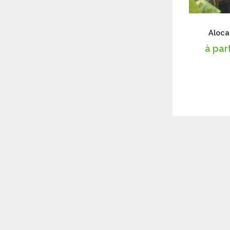
Aloca
à par