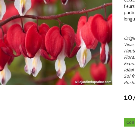
fleur
parti
longu
Origi
Viva
Haut
Flora
Expos
Idéal
Sol f
Rusti
10
Con