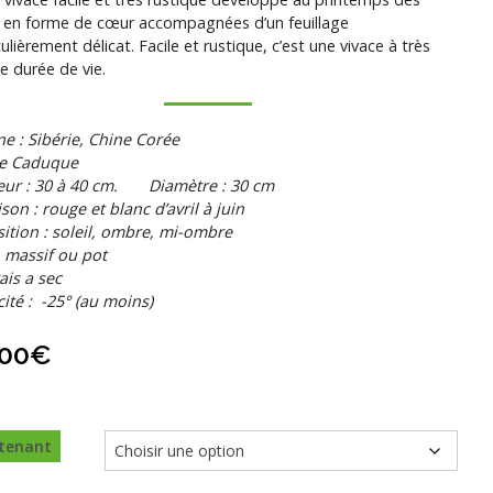
s en forme de cœur accompagnées d’un feuillage
culièrement délicat. Facile et rustique, c’est une vivace à très
e durée de vie.
ne : Sibérie, Chine Corée
ce Caduque
eur : 30 à 40 cm. Diamètre : 30 cm
ison : rouge et blanc d’avril à juin
ition : soleil, ombre, mi-ombre
 massif ou pot
rais a sec
cité : -25° (au moins)
,00
€
tenant