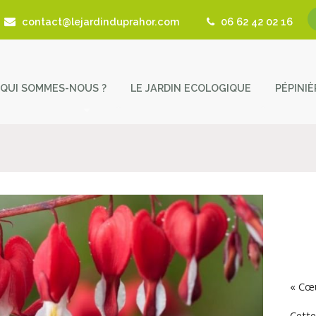
contact@lejardinduprahor.com
06 62 42 02 16
QUI SOMMES-NOUS ?
LE JARDIN ECOLOGIQUE
PÉPINI
L’histoire de la pépinière
Nos 
Fêtes des Plantes
Astu
Actualités
Cont
Revue de presse
Coup de Coeur – Liens utiles
« Cœu
Cette