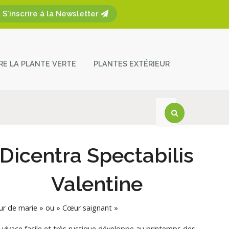
S'inscrire à la Newsletter
ÈRE LA PLANTE VERTE
PLANTES EXTÉRIEUR
plantes
ces et entretien
act
Dicentra Spectabilis
Valentine
r de marie » ou » Cœur saignant »
 vivace facile et très rustique développe au printemps des