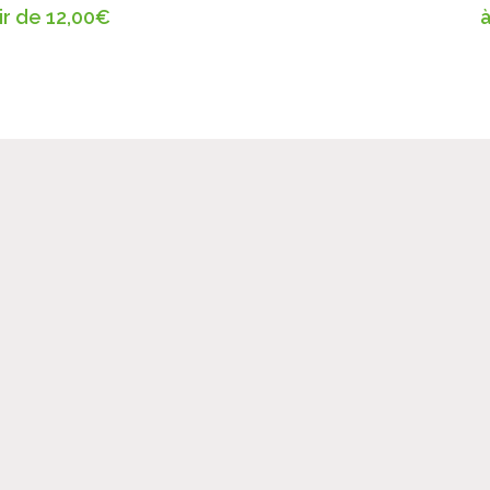
ir de
12,00
€
à