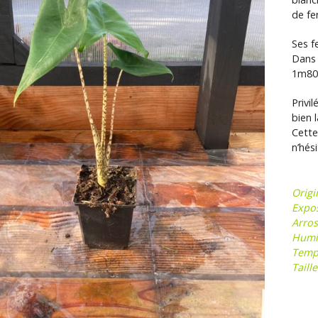
de fe
Ses f
Dans 
1m80 
Privi
bien 
Cette
n’hés
Origi
Expos
Arros
Humid
Tempé
Taill