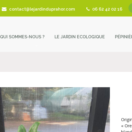
contact@lejardinduprahor.com
06 62 42 02 16
QUI SOMMES-NOUS ?
LE JARDIN ECOLOGIQUE
PÉPINI
L’histoire de la pépinière
Nos 
Fêtes des Plantes
Astu
Actualités
Cont
Revue de presse
Coup de Coeur – Liens utiles
Origi
« Ore
blanc