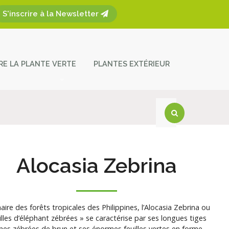
S'inscrire à la Newsletter
ÈRE LA PLANTE VERTE
PLANTES EXTÉRIEUR
plantes
ces et entretien
act
Alocasia Zebrina
naire des forêts tropicales des Philippines, l’Alocasia Zebrina ou
illes d’éléphant zébrées » se caractérise par ses longues tiges
hes zébrées de brun et ses énormes feuilles vertes en forme