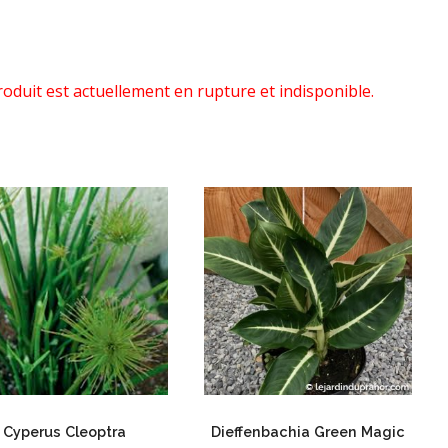
roduit est actuellement en rupture et indisponible.
Cyperus Cleoptra
Dieffenbachia Green Magic