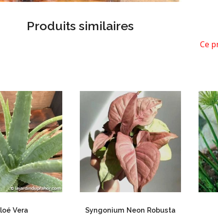
Produits similaires
Ce p
loé Vera
Syngonium Neon Robusta