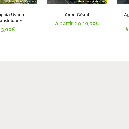
ophia Uvaria
Arum Géant
Ag
andiflora »
à partir de
10,00
€
13,00
€
à