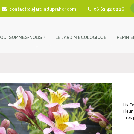
contact@lejardinduprahor.com
06 62 42 02 16
QUI SOMMES-NOUS ?
LE JARDIN ECOLOGIQUE
PÉPINI
L’histoire de la pépinière
Nos 
Fêtes des Plantes
Astu
Actualités
Cont
Revue de presse
Lis D
Coup de Coeur – Liens utiles
Fleur
Très 