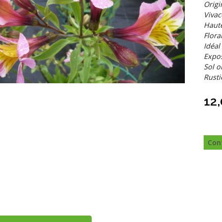
Origi
Vivac
Haute
Flora
Idéal
Expos
Sol o
Rusti
12
Con