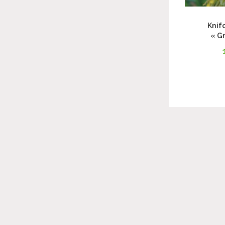
Knif
« Gr