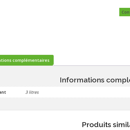
Con
ations complémentaires
Informations compl
ant
3 litres
Produits simil