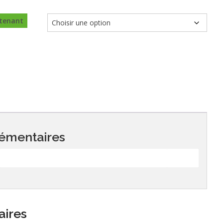
tenant
émentaires
aires