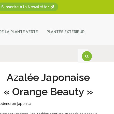
S'inscrire à la Newsletter
ÈRE LA PLANTE VERTE
PLANTES EXTÉRIEUR
plantes
ces et entretien
act
Azalée Japonaise
« Orange Beauty »
odendron Japonica
uement Japonais, les Azalées sont indispensables dans un