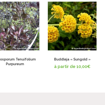
tosporum Tenuifolium
Buddleja « Sungold »
Purpureum
à partir de
10,00
€