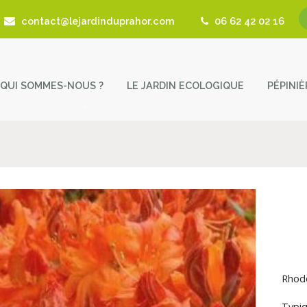
contact@lejardinduprahor.com
06 62 42 02 16
QUI SOMMES-NOUS ?
LE JARDIN ECOLOGIQUE
PÉPINI
L’histoire de la pépinière
Nos 
Fêtes des Plantes
Astu
Actualités
Cont
Revue de presse
Coup de Coeur – Liens utiles
Rhod
Typiq