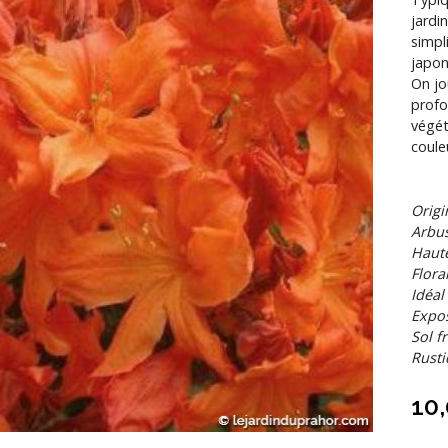
jardi
simpl
japon
On jo
profo
végét
coule
Origi
Arbus
Hau
Flora
Idéal
Expos
Sol f
Rusti
10