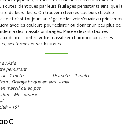
n. Toutes identiques par leurs feuillages persistants ainsi que la
icité de leurs fleurs. On trouvera diverses couleurs d’azalée
aise et c’est toujours un régal de les voir s’ouvrir au printemps.
uera avec les couleurs pour éclaircir ou donner un peu plus de
ndeur à des massifs ombragés. Placée devant d’autres
aux de mi – ombre votre massif sera harmonieux par ses
urs, ses formes et ses hauteurs.
ne : Asie
te persistant
teur : 1 mètre Diamètre : 1 mètre
ison : Orange brique en avril – mai
 en massif ou en pot
ition
:
Mi – ombre
rais
cité: – 15°
,00
€