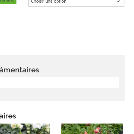
émentaires
aires