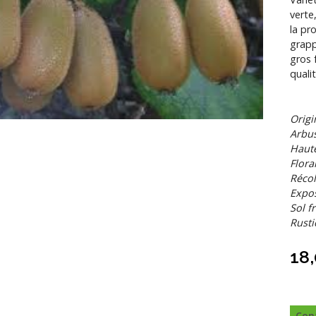
verte
la pr
grapp
gros 
quali
Origi
Arbus
Haute
Flora
Récol
Expos
Sol f
Rustic
18
Con