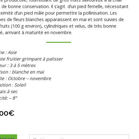
, de bonne conservation. Il s’agit d’un pied femelle, nécessitant
oximité d’un pied mâle pour permettre la pollinisation. Les
es de fleurs blanches apparaissent en mai et sont suivies de
fruits (100 g environ), cylindriques et velus, de très bonne
té, arrivant à maturité en novembre.
ne : Asie
te fruitier grimpant à palisser
ur : 3 à 5 mètres
ison : blanche en mai
te : Octobre – novembre
ition
:
Soleil
rais à sec
ité: – 8°
,00
€
tenant