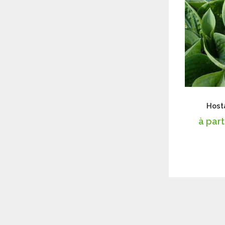
Host
à part