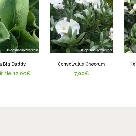
a Big Daddy
Convolvulus Cneorum
He
ir de
12,00
€
7,00
€