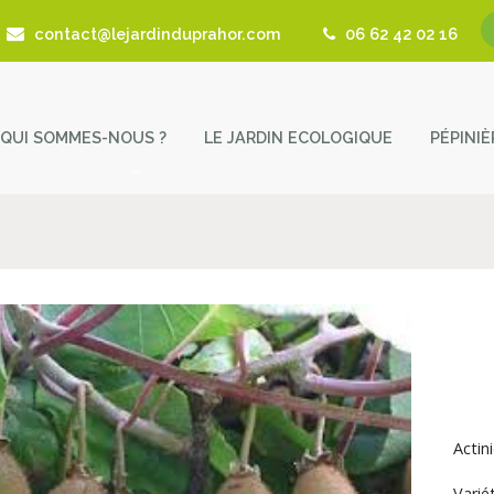
contact@lejardinduprahor.com
06 62 42 02 16
QUI SOMMES-NOUS ?
LE JARDIN ECOLOGIQUE
PÉPINI
L’histoire de la pépinière
Nos 
Fêtes des Plantes
Astu
Actualités
Cont
Revue de presse
Coup de Coeur – Liens utiles
Actin
Varié