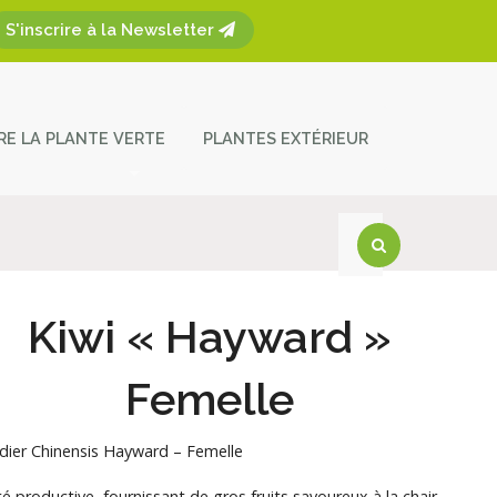
S'inscrire à la Newsletter
ÈRE LA PLANTE VERTE
PLANTES EXTÉRIEUR
plantes
ces et entretien
act
Kiwi « Hayward »
Femelle
idier Chinensis Hayward – Femelle
té productive, fournissant de gros fruits savoureux à la chair