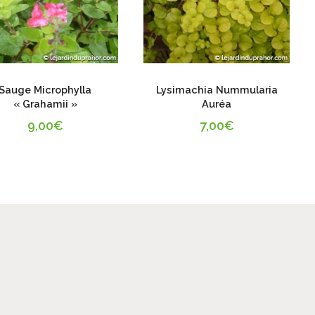
Sauge Microphylla
Lysimachia Nummularia
« Grahamii »
Auréa
9,00
€
7,00
€