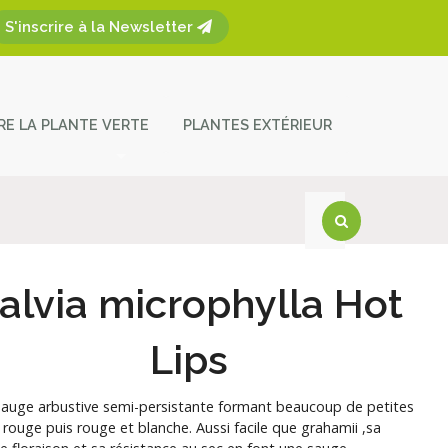
S'inscrire à la Newsletter
ÈRE LA PLANTE VERTE
PLANTES EXTÉRIEUR
plantes
ces et entretien
act
alvia microphylla Hot
Lips
 sauge arbustive semi-persistante formant beaucoup de petites
s rouge puis rouge et blanche. Aussi facile que grahamii ,sa