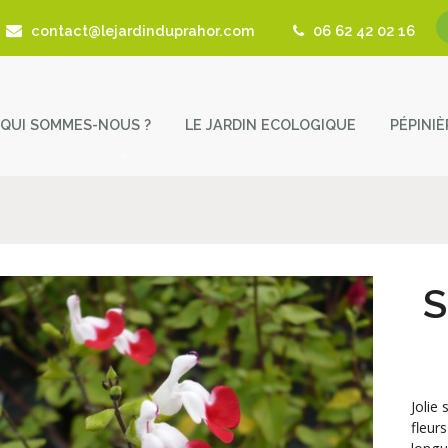
contact@lejardinduprahor.com
06 62 42 02 16
QUI SOMMES-NOUS ?
LE JARDIN ECOLOGIQUE
PÉPINI
L’histoire de la pépinière
Nos 
Fêtes des Plantes
Astu
Actualités
Cont
S
Revue de presse
Coup de Coeur – Liens utiles
Jolie
fleur