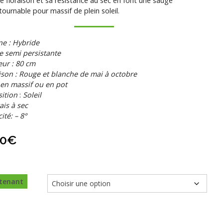
e floraison et sa résistance au sec en font une sauge
tournable pour massif de plein soleil.
ne : Hybride
e semi persistante
ur : 80 cm
ison : Rouge et blanche de mai à octobre
 en massif ou en pot
ition
:
Soleil
rais à sec
ité: – 8°
00
€
tenant