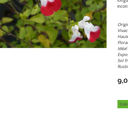
longu
incon
Origi
Vivac
Haute
Flora
Idéal
Expos
Sol f
Rustic
9,
Con