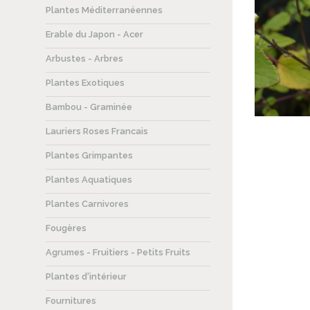
Plantes Méditerranéennes
Erable du Japon - Acer
Arbustes - Arbres
Plantes Exotiques
Bambou - Graminée
Lauriers Roses Francais
Plantes Grimpantes
Plantes Aquatiques
Plantes Carnivores
Fougères
Agrumes - Fruitiers - Petits Fruits
Plantes d'intérieur
Fournitures